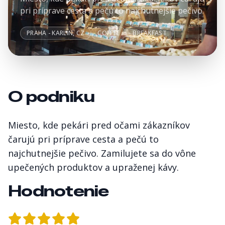
pri príprave cesta a pečú to najchutnejšie pečivo.
PRAHA - KARLÍN, CZ
COFFEE
BREAKFAST
O podniku
Miesto, kde pekári pred očami zákazníkov
čarujú pri príprave cesta a pečú to
najchutnejšie pečivo. Zamilujete sa do vône
upečených produktov a upraženej kávy.
Hodnotenie