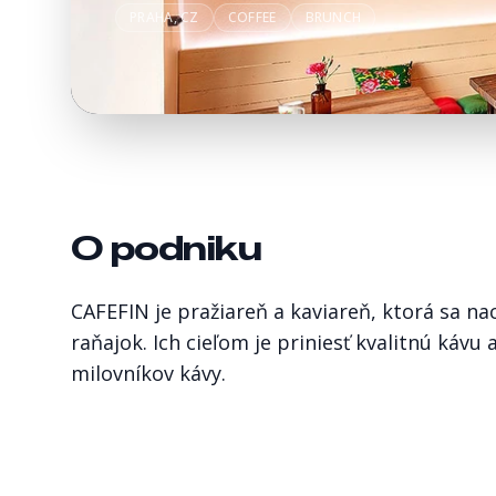
PRAHA, CZ
COFFEE
BRUNCH
O podniku
CAFEFIN je pražiareň a kaviareň, ktorá sa na
raňajok. Ich cieľom je priniesť kvalitnú kávu
milovníkov kávy.