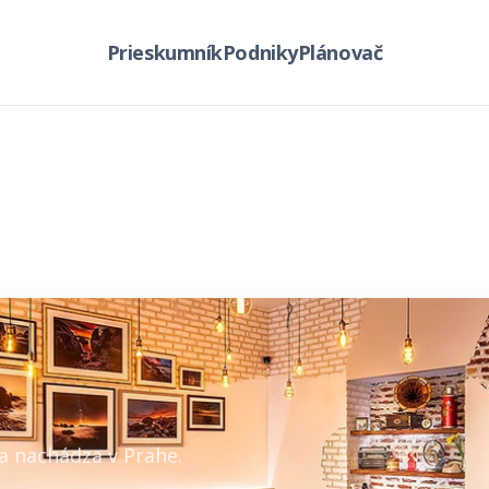
Prieskumník
Podniky
Plánovač
sa nachádza v Prahe.