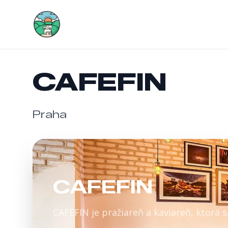
Výlety so psom
CAFEFIN
Praha
CAFEFIN
CAFEFIN je pražiareň a kaviareň, ktorá 