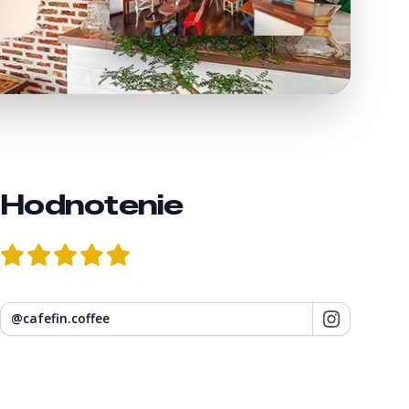
Hodnotenie
@
cafefin.coffee