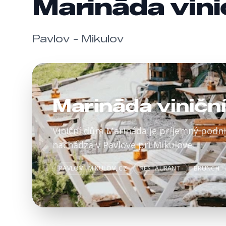
Marināda vini
Pavlov - Mikulov
Marināda viničn
Viniční dům Marináda je príjemný podni
nachádza v Pavlove pri Mikulove.
PAVLOV - MIKULOV, CZ
RESTAURANT
BRUNCH