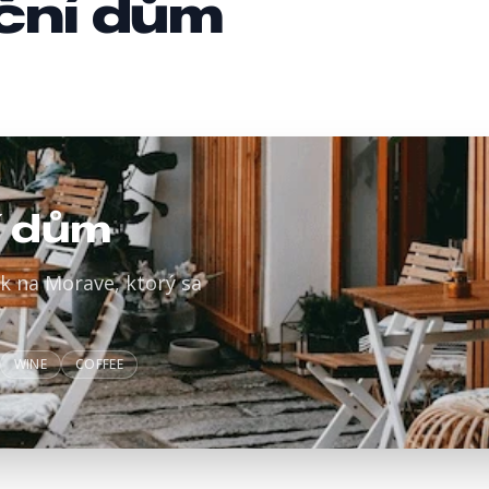
ční dům
í dům
k na Morave, ktorý sa
WINE
COFFEE