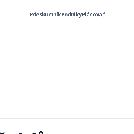
Prieskumník
Podniky
Plánovač